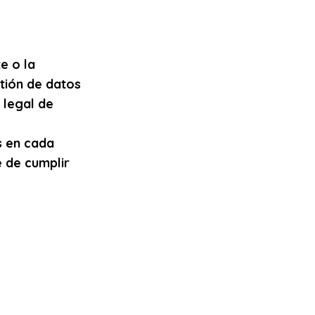
e o la
stión de datos
o legal de
s en cada
e de cumplir