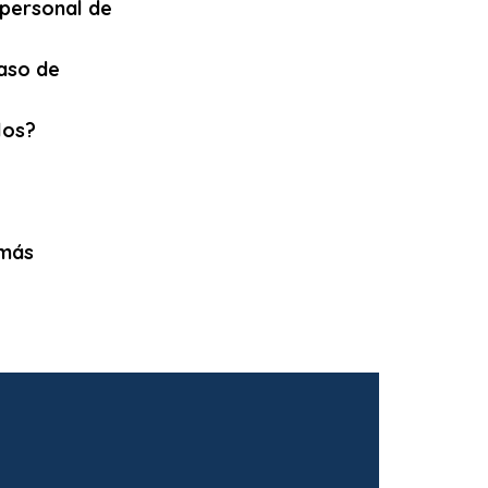
 personal de
caso de
los?
 más