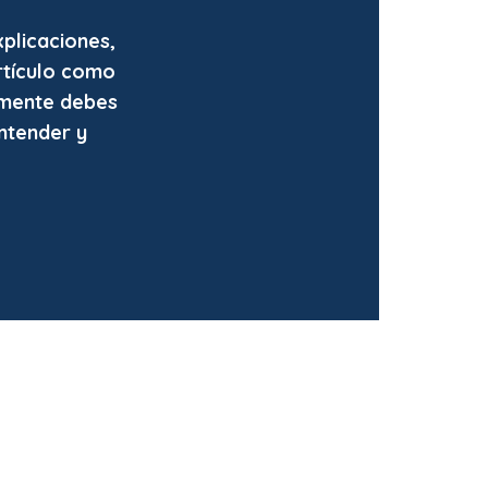
xplicaciones,
rtículo como
lmente debes
ntender y